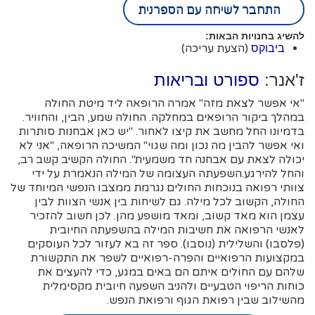
התחבר לשיחה עם הספרנית
להשיג בחנויות הבאות:
(הצעת עריכה)
ביבוקס
ז'אנר:
ספורט ובריאות
"אי אפשר לצאת מזה" אמרה הרופאה ליד מיטת החולה
במהלך ביקור הרופאים במחלקה. החולה שמע, הבין, והחוויר.
בדמיונו החל מחשב את קיצו לאחור. "יש כאן אבחנות סותרות
ואי אפשר להבין מה נכון ומה שגוי" המשיכה הרופאה, "אני לא
יכולה לצאת עם אבחנה חד משמעית". החולה הקשיב קשב רב,
והחל להירגע.השפעתה העצומה של המילה הנאמרת על ידי
צוותי רפואה בנוכחות החולים נגרמת ממצבו הנפשי המיוחד של
החולה, הקשוב לכל מילה. גם לשיחות בין אנשי הצוות לבין
עצמן הוא מאד קשוב, ומאד מושפע מהן. לכן חשוב להזכיר
לאנשי הרפואה את חשיבות המילה בהשפעתה החיובית
(פלסבו) והשלילית (נוסבו). ספר זה בא לעזור לכל העוסקים
במקצועות הרפואיים והפרה-רפואיים לשפר את התקשורת
שלהם עם החולים איתם הם באים במגע, כדי להעצים את
כוחות הריפוי הטבעיים ולהניב השפעה חיובית מקסימלית
מהשילוב שבין רפואת הגוף ורפואת הנפש.