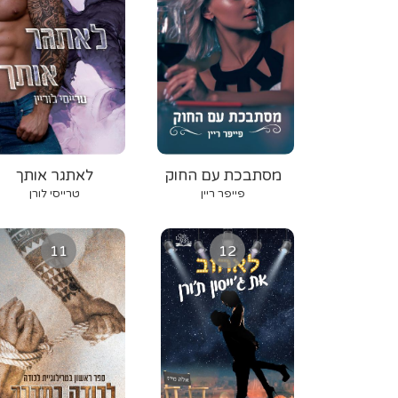
מסתבכת עם החוק
לאתגר אותך
פייפר ריין
טרייסי לורן
11
12