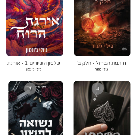
חותמת הברזל - חלק ב'
שלטון השיורים 1 - אורגת
הרוח
גילי מנור
ג׳ולי ג׳ונסון
3
4