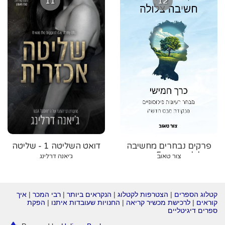
11
12
פרקים נבחרים מחשיבה
דואט השליטה 1 - שליטה
צלולה - כרך 5: מבחר
אכזרית
צור טאוב
ג׳יאנה דרלינג
רעיונות פילוסופיים מנקודת
מבט חדשה
קטלוג הספרים
|
הצטרפות לקטלוג
|
הנקראים ביותר
|
רבי המכר
|
איך
קוראים
|
לרכישת מכשיר קריאה
|
החנויות שעובדות איתנו
|
הפקת
ספרים דיגיטליים