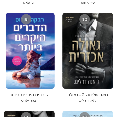
פייזלי הופ
הלן פאלן
9
10
דואר שליטה 2 - גאולה
הדברים היקרים ביותר
אכזרית
ג׳יאנה דרלינג
רבקה יארוס