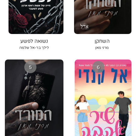
השחקן
נשואה לפשע
מרני מאן
לילך בר-אל שלמה
5
6