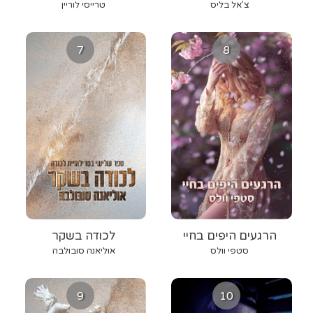
צ'אל בליס
טרייסי לוריין
7
8
הרגעים היפים בחיי
לכודה בשקר
סטפי וולס
אוליאנה סובולבה
9
10