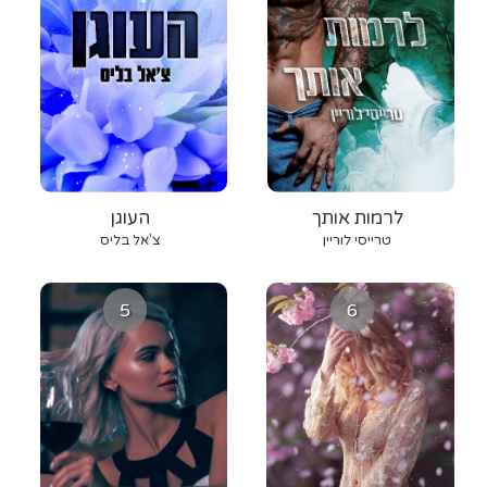
לרמות אותך
העוגן
טרייסי לוריין
צ'אל בליס
5
6