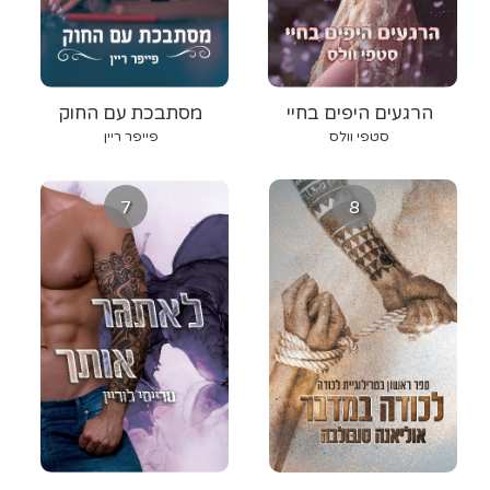
הרגעים היפים בחיי
מסתבכת עם החוק
סטפי וולס
פייפר ריין
7
8