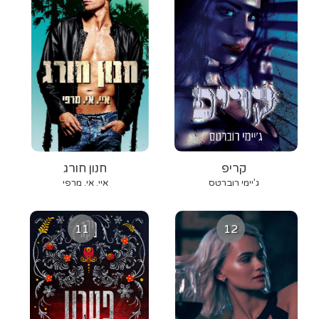
קריפ
חנון חורג
ג’יימי רוברטס
איי. אי. מרפי
11
12