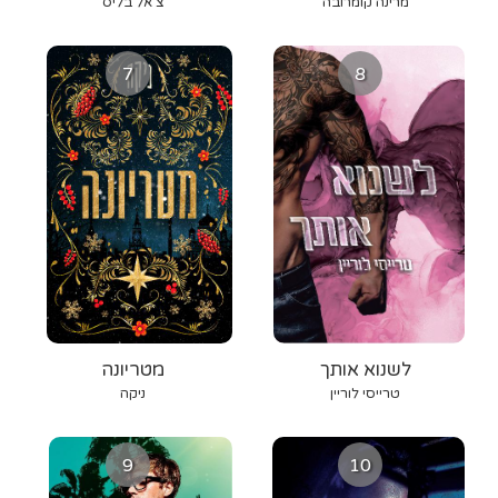
מרינה קומרובה
צ'אל בליס
7
8
לשנוא אותך
מטריונה
טרייסי לוריין
ניקה
9
10