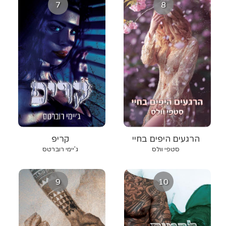
7
8
הרגעים היפים בחיי
קריפ
סטפי וולס
ג’יימי רוברטס
9
10