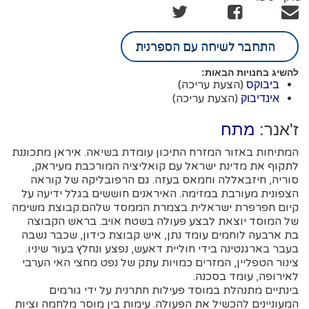
התחבר לשיחה עם הספרנית
להשיג בחנויות הבאות:
(הצעת עריכה)
ביבוקס
(הצעת עריכה)
אינדיבוק
ז'אנר:
מתח
המתיחות באזור המזרח התיכון עומדת בשיאה. איראן מתכוננת
לתקוף את מדינת ישראל עם קואליציה המורכבת מעיראק,
סוריה, חיזבאללה וחמאס בעזה. גם הרפובליקה של קוראה
הצפונית מעורבת במזימה. האיראנים חוששים בגלל ידיעה על
קיום חפרפרת ישראלית בצמרת הממסד שלהם.קבוצת משימה
של המוסד יוצאת לבצע פעולה בשטח אויב. בראש הקבוצה
בת ארבעה לוחמים עומד נתן, איש קבוצת כידון, שכבר נשבה
בעבר בארגנטינה בידי חוליית דאעש, נפצע ונחלץ בעור שיניו.
צינור הטפליין, המזרים כמויות עתק של נפט מחצי האי הערבי
לאירופה, עומד בסכנה.
בינתיים מתנהלת במוסד פעילות חתרנית על ידי גורמים
המעוניינים להכשיל את הפעולה. עימות בין מוסר מלחמה וציות