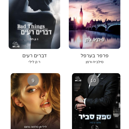
פרפר בערפל
דברים רעים
סילביה ורמן
ר.ק לילי
9
10