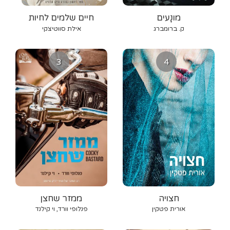
מונָעים
חיים שלמים לחיות
ק. ברומברג
אילת סווטיצקי
3
4
חצויה
ממזר שחצן
אורית פטקין
פנלופי וורד, וי קילנד