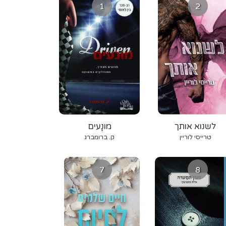
1
2
לשנוא אותך
מונָעים
טרייסי לוריין
ק. ברומברג
7
8