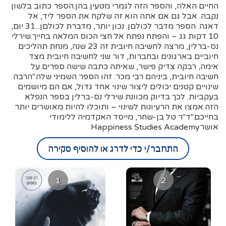
החיים האלה, והספר הזה לגמרי מטעין בהן.הספר כתוב בלשון
נקבה. אבל גם אם אתה הוא זה שלקח את הספר ליד, אל
דאגה. הספר מדבר לכולםן. נכון יותר, מדברת לכולםן...31 יום,
10 דקות גג – והפתח נפתח אל חצי הכוס המלאה בחייך.שירלי
נס-ברלין, מרצה לחשיבה חיובית זה 23 שנה, מנחת תהליכים
חיוביים בארגונים ובחברות, דור שני לחשיבה חיובית מצד
אימה, רבקה צדיק פישר, שאיתה כתבה שישה ספרים על
חשיבה חיובית, ביניהם רבי מכר. זהו הספר השמיני שלה."הרבה
שינויים קטנים יכולים ליצור שינוי אחד גדול, אם הם מיושמים
בעקביות. לכך בדיוק מכוונת שירלי נס-ברלין בספר הנפלא
הזה.אמצו את הרעיונות לשינוי – ותוכלו להיות מאושרים יותר
בחייכם."ד"ר טל בן-שחר, מייסד האקדמיה ללימודי
אושרHappiness Studies Academy
התחבר/י כדי לדרג או להוסיף סקירה
1
2