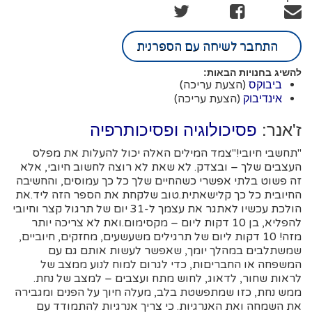
התחבר לשיחה עם הספרנית
להשיג בחנויות הבאות:
(הצעת עריכה)
ביבוקס
(הצעת עריכה)
אינדיבוק
ז'אנר:
פסיכולוגיה ופסיכותרפיה
"תחשבי חיובי!"צמד המילים האלה יכול להעלות את מפלס
העצבים שלך – ובצדק. לא שאת לא רוצה לחשוב חיובי, אלא
זה פשוט בלתי אפשרי כשהחיים שלך כל כך עמוסים, והחשיבה
החיובית כל כך קלישאתית.טוב שלקחת את הספר הזה ליד.את
הולכת עכשיו לאתגר את עצמך ל-31 יום של תרגול קצר וחיובי
להפליא, בן 10 דקות ליום – מקסימום.ואת לא צריכה יותר
מזה! 10 דקות ליום של תרגילים משעשעים, מחזקים, חיוביים,
שמשתלבים במהלך יומך, שאפשר לעשות אותם גם עם
המשפחה או החבריםות, כדי לגרום למוח לנוע ממצב של
לראות שחור, לדאוג, לחוש מתח ועצבים – למצב של נחת.
ממש נחת, כזו שמתפשטת בלב, מעלה חיוך על הפנים ומגבירה
את השמחה ואת האנרגיות. כי צריך אנרגיות להתמודד עם