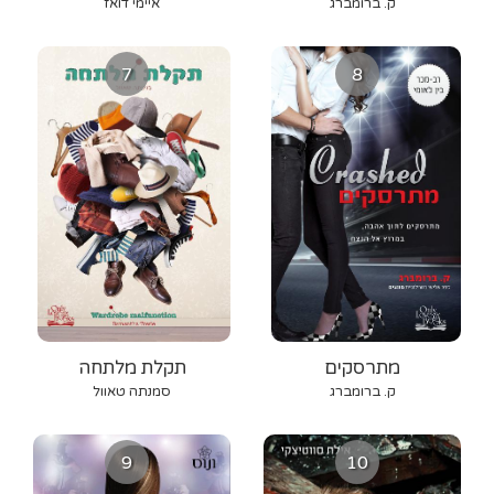
ק. ברומברג
איימי דואז
7
8
מתרסקים
תקלת מלתחה
ק. ברומברג
סמנתה טאוול
9
10