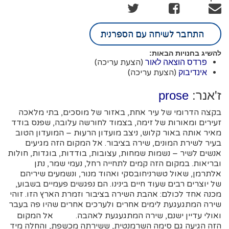
התחבר לשיחה עם הספרנית
להשיג בחנויות הבאות:
(הצעת עריכה)
פרדס הוצאה לאור
(הצעת עריכה)
אינדיבוק
ז'אנר:
prose
בקצה הדרומי של עיר אחת, באזור של מוסכים, בתי מלאכה
זעירים ומאורות של זימה, בצמוד לחורשה עלובה, שפנס בודד
מאיר אותה באור קלוש, ניצב מועדון הרעוּת – המועדון הטוב
בעיר לשירת המונים, שירה בציבור. אל המקום הזה מגיעים
אנשים לשיר – נשמות שמחות, עצובות, בודדות, בוגדות, חולות
ובריאות. במקום הזה קמים לתחייה רחל, נעמי שמר, נתן
אלתרמן, שאול טשרניחובסקי ואהוד מנור, ונשמעים שיריהם
של יוצרים רבים שעוד חיים בינינו. הם נפגשים פעמיים בשבוע,
מכנה אחד לכולם: אהבת השירה בציבור וזמרת הארץ הזו. זוהי
שירה המתגעגעת לימים אחרים ולערכים אחרים שהיו פה בעבר
ואולי עדיין ישנם, שירה המתגעגעת לאהבה. אל המקום
הזה הגיעה גם סימה השרמנטית, ששירתה מכשפת, והחלה מיד