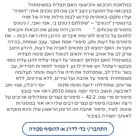
במלאכת הכיבוש והכישוף. האם תצליח במשימתה?
במבואה של המועדון ניצב דוכן שכולם מכנים אותו "הפניה"
ועליו נחקקו באותיות קידוש לבנה מילות שירה של פניה
ברגשטיין "ניגונים" – "שתלתם ניגונים בי, אמי ואבי, / ניגונים
מזמורים שכוחים..." הדוכן הזה שכנע את הבאות והבאים
לחתום על כרטיס לתרומת איברים. הדוכן הזה ראה רבות – את
סיפורם של רעות וחנן, סיפורי אמת ושקר, עצב ושמחה, בגידה
וחברות. האם יימצא לב מתאים לאביה של רעות, היודע היטב
שרק לב של אוהב שירה יתאים לגופו? האם סימה תצליח
במשימה? האם המלאך השומר על רעות יצליח להגן עליה מפני
מבקשי רעתה? ויש אורח לרגע: דוקטור לספרות חסידית, עב
בשר וגדל לב, שמטלטל את חייה של רעות ופותר תעלומה
משפחתית. סיפור על אהבה ועל שירים, ללא שירונים, ללא
שריונים, שתחילתו ידועה וסופו פתוח. יוסי ריבלין, נשוי ואב
לארבעה, תושב כרמי יוסף. בשנת 2010 ראה אור קובץ
סיפורים פרי עטו, 42.2 – סיפורים קצרים ומסלולים ארוכים על
ריצה ואהבה.סיפורים קצרים רבים שלו ראו אור במסגרות
שונות. לשיר, סיפור אהבה הנו הרומן הראשון שלו והוא מוקדש
לאוהבי השירה בציבור.
התחבר/י כדי לדרג או להוסיף סקירה