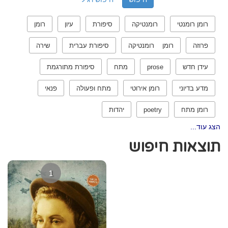
רומן רומנטי
רומנטיקה
סיפורת
עיון
רומן
פרוזה
רומן רומנטיקה
סיפורת עברית
שירה
עידן חדש
prose
מתח
סיפורת מתורגמת
מדע בדיוני
רומן אירוטי
מתח ופעולה
פנאי
רומן מתח
poetry
יהדות
הצג עוד...
תוצאות חיפוש
1