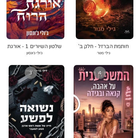
חותמת הברזל - חלק ב'
שלטון השיורים 1 - אורגת
הרוח
גילי מנור
ג׳ולי ג׳ונסון
3
4