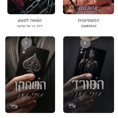
המשפיענית
נשואה לפשע
GeekMod
לילך בר-אל שלמה
5
6