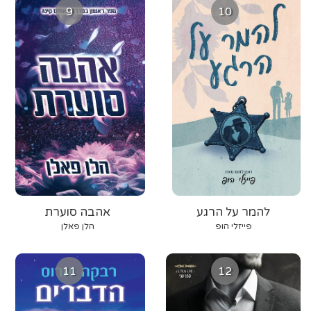
9
10
להמר על הרגע
אהבה סוערת
פייזלי הופ
הלן פאלן
11
12