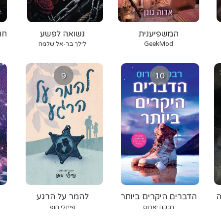
המשפיענית
נשואה לפשע
חו
GeekMod
לילך בר-אל שלמה
9
10
ולה
הדברים היקרים ביותר
להמר על הרגע
רבקה יארוס
פייזלי הופ