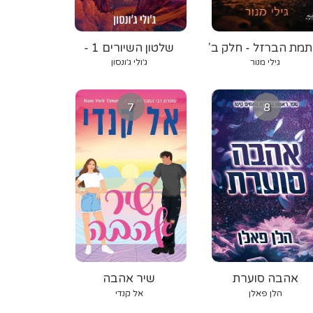
תמת הברזל - חלק ב'
שלטון השיורים 1 -
אורגת הרוח
גילי מנור
ג׳ולי ג׳ונסון
7
8
אהבה סוערת
שיר אהבה
הלן פאלן
אל קנדי