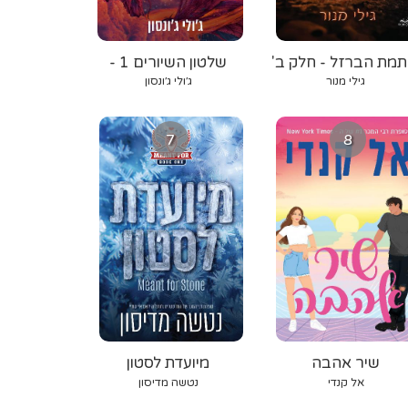
תמת הברזל - חלק ב'
שלטון השיורים 1 -
אורגת הרוח
גילי מנור
ג׳ולי ג׳ונסון
7
8
שיר אהבה
מיועדת לסטון
אל קנדי
נטשה מדיסון