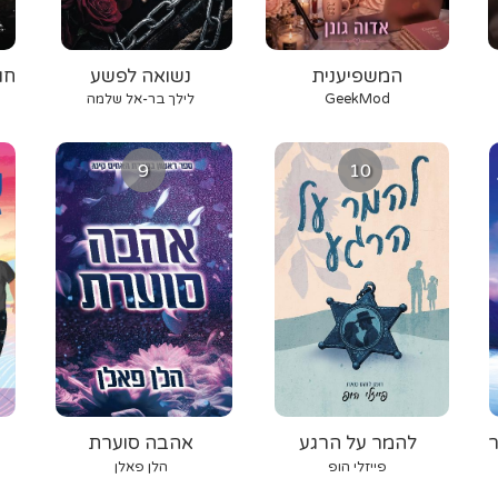
המשפיענית
נשואה לפשע
חו
GeekMod
לילך בר-אל שלמה
9
10
ר
להמר על הרגע
אהבה סוערת
פייזלי הופ
הלן פאלן