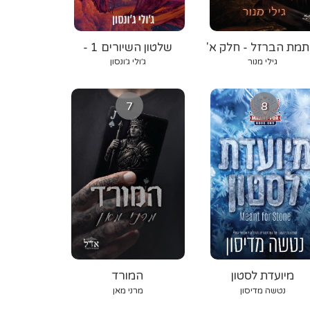
תמת הברזל - חלק א'
שלטון השיורים 1 -
אורגת הרוח
גילי מנור
ג׳ולי ג׳ונסון
7
8
מיועדת לסטון
המורד
נטשה מדיסון
מרני מאן