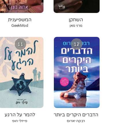
השחקן
המשפיענית
מרני מאן
GeekMod
11
12
הדברים היקרים ביותר
להמר על הרגע
רבקה יארוס
פייזלי הופ