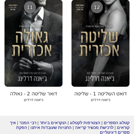
11
12
דואט השליטה 1 - שליטה
דואר שליטה 2 - גאולה
אכזרית
אכזרית
ג׳יאנה דרלינג
ג׳יאנה דרלינג
קטלוג הספרים
|
הצטרפות לקטלוג
|
הנקראים ביותר
|
רבי המכר
|
איך
קוראים
|
לרכישת מכשיר קריאה
|
החנויות שעובדות איתנו
|
הפקת
ספרים דיגיטליים