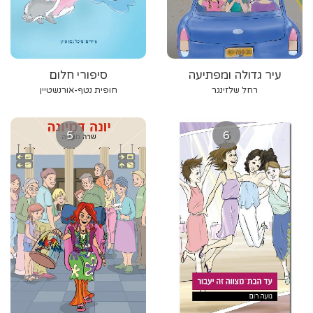
עיר גדולה ומפתיעה
סיפורי חלום
רחל שלזינגר
חופית נטף-אורנשטיין
5
6