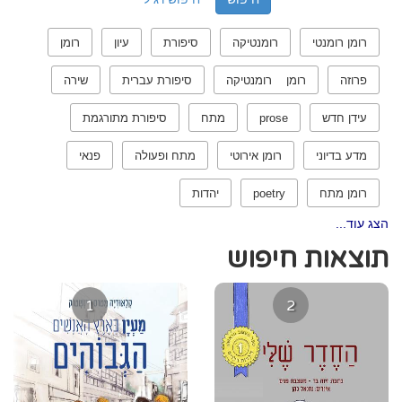
רומן רומנטי
רומנטיקה
סיפורת
עיון
רומן
פרוזה
רומן רומנטיקה
סיפורת עברית
שירה
עידן חדש
prose
מתח
סיפורת מתורגמת
מדע בדיוני
רומן אירוטי
מתח ופעולה
פנאי
רומן מתח
poetry
יהדות
הצג עוד...
תוצאות חיפוש
1
2