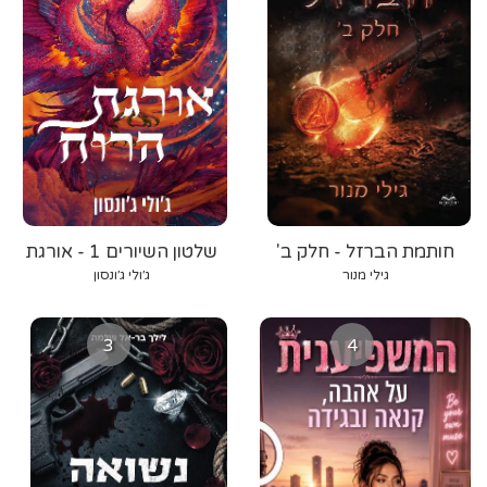
חותמת הברזל - חלק ב'
שלטון השיורים 1 - אורגת
הרוח
גילי מנור
ג׳ולי ג׳ונסון
3
4