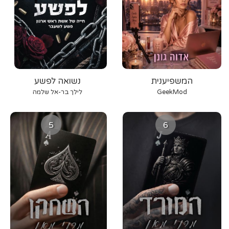
המשפיענית
נשואה לפשע
GeekMod
לילך בר-אל שלמה
5
6