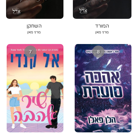
המורד
השחקן
מרני מאן
מרני מאן
7
8