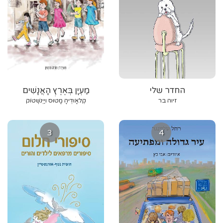
החדר שלי
מַעְיָן בְּאֶרֶץ הָאֲנָשִׁים
הַגְּבוֹהִים
זיוה בר
קְלאָוּדְיהָ מָטוּס ויַיְנשְְׁטוֹק
3
4