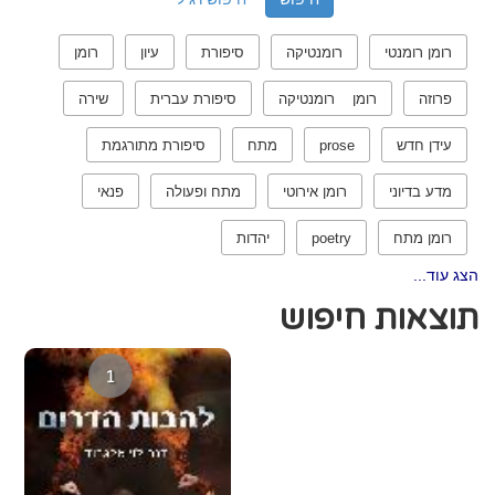
רומן רומנטי
רומנטיקה
סיפורת
עיון
רומן
פרוזה
רומן רומנטיקה
סיפורת עברית
שירה
עידן חדש
prose
מתח
סיפורת מתורגמת
מדע בדיוני
רומן אירוטי
מתח ופעולה
פנאי
רומן מתח
poetry
יהדות
הצג עוד...
תוצאות חיפוש
1