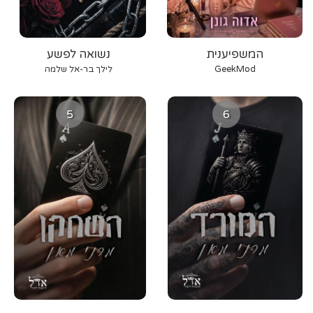
המשפיענית
נשואה לפשע
GeekMod
לילך בר-אל שלמה
5
6