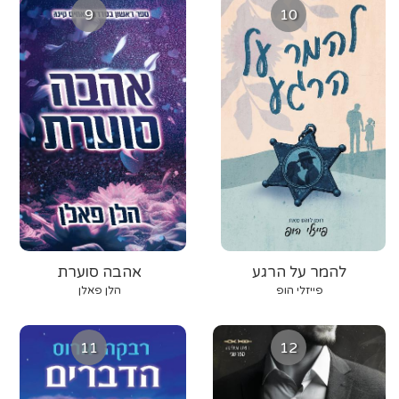
9
10
להמר על הרגע
אהבה סוערת
פייזלי הופ
הלן פאלן
11
12