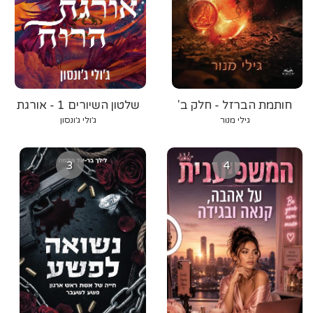
חותמת הברזל - חלק ב'
שלטון השיורים 1 - אורגת
הרוח
גילי מנור
ג׳ולי ג׳ונסון
3
4