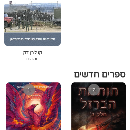
‫קו לבן‬ דק‬
‫דותן ‬‫נווה‬
ספרים חדשים
1
2