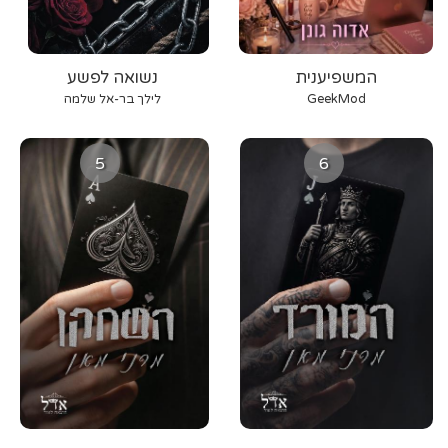
המשפיענית
נשואה לפשע
GeekMod
לילך בר-אל שלמה
5
6