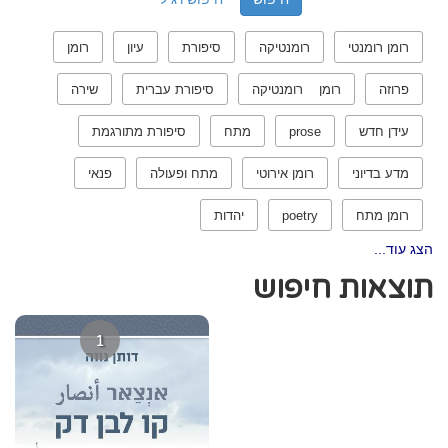
רומן רומנטי
רומנטיקה
סיפורת
עיון
רומן
פרוזה
רומן רומנטיקה
סיפורת עברית
שירה
עידן חדש
prose
מתח
סיפורת מתורגמת
מדע בדיוני
רומן אירוטי
מתח ופעולה
פנאי
רומן מתח
poetry
יהדות
הצג עוד...
תוצאות חיפוש
1