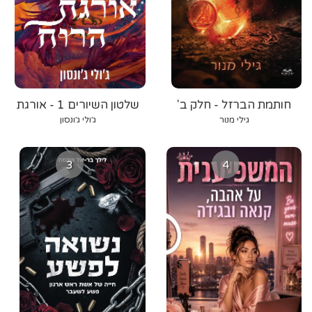
חותמת הברזל - חלק ב'
שלטון השיורים 1 - אורגת
הרוח
גילי מנור
ג׳ולי ג׳ונסון
3
4