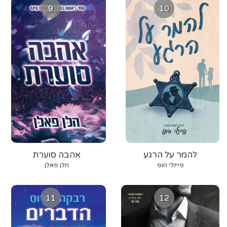
9
10
להמר על הרגע
אהבה סוערת
פייזלי הופ
הלן פאלן
11
12