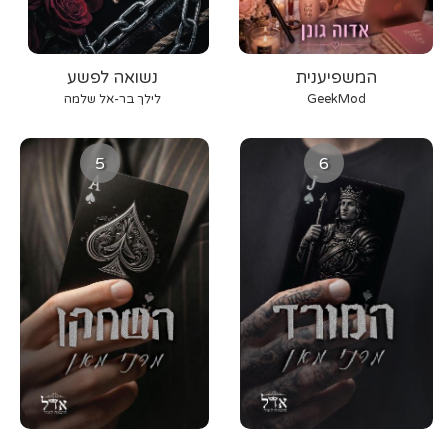
המשפיענית
נשואה לפשע
GeekMod
לילך בר-אל שלמה
5
6