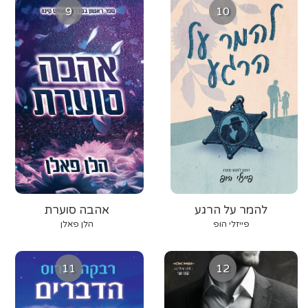
9
10
להמר על הרגע
אהבה סוערת
פייזלי הופ
הלן פאלן
11
12