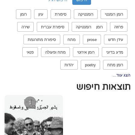
רומן רומנטי
רומנטיקה
סיפורת
עיון
רומן
פרוזה
רומן רומנטיקה
סיפורת עברית
שירה
עידן חדש
prose
מתח
סיפורת מתורגמת
מדע בדיוני
רומן אירוטי
מתח ופעולה
פנאי
רומן מתח
poetry
יהדות
הצג עוד...
תוצאות חיפוש
1