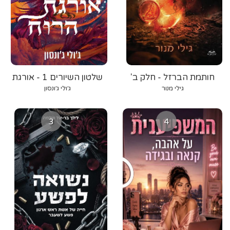
חותמת הברזל - חלק ב'
שלטון השיורים 1 - אורגת
הרוח
גילי מנור
ג׳ולי ג׳ונסון
3
4