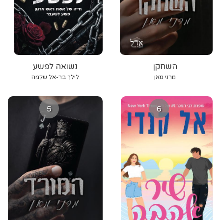
השחקן
נשואה לפשע
מרני מאן
לילך בר-אל שלמה
5
6