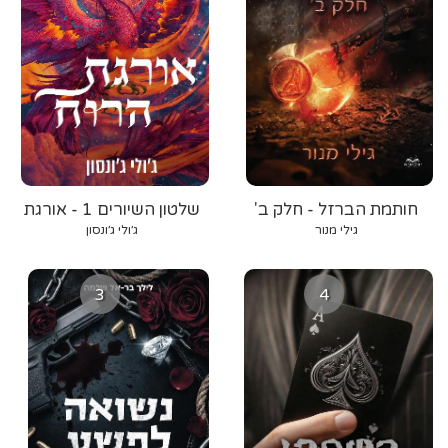
חותמת הברזל - חלק ב'
שלטון השיורים 1 - אורגת
הרוח
גילי מנור
ג׳ולי ג׳ונסון
3
4