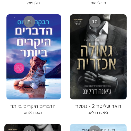
פייזלי הופ
הלן פאלן
9
10
דואר שליטה 2 - גאולה
הדברים היקרים ביותר
אכזרית
ג׳יאנה דרלינג
רבקה יארוס