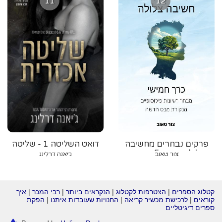
11
12
פרקים נבחרים מחשיבה
דואט השליטה 1 - שליטה
צלולה - כרך 5: מבחר
אכזרית
צור טאוב
ג׳יאנה דרלינג
רעיונות פילוסופיים מנקודת
מבט חדשה
קטלוג הספרים
|
הצטרפות לקטלוג
|
הנקראים ביותר
|
רבי המכר
|
איך
קוראים
|
לרכישת מכשיר קריאה
|
החנויות שעובדות איתנו
|
הפקת
ספרים דיגיטליים